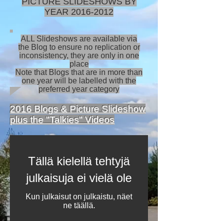
PICTURE SLIDESHOWS BY
YEAR
2016-2012
ALL Slideshows are available via
the Blog to ensure no replication or
inconsistency, they are only in one
place
Note that Blogs that are in more than
one year will be labelled with the
preferred year category
2016 Blogs & Picture Slideshow
plus the "Talkies" Videos
Tällä kielellä tehtyjä
julkaisuja ei vielä ole
Kun julkaisut on julkaistu, näet
ne täällä.